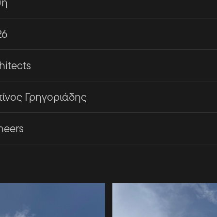
υή
26
hitects
ίνος Γρηγοριάδης
neers